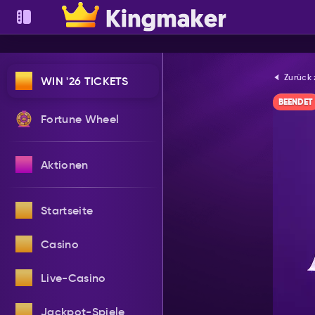
Zurück 
WIN '26 TICKETS
BEENDET
Fortune Wheel
Aktionen
Startseite
Casino
Live-Casino
Jackpot-Spiele