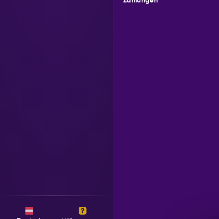
Zahlungen