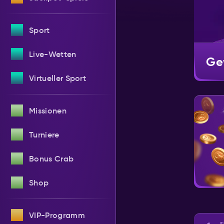
Sport
Live-Wetten
Ge
Virtueller Sport
Missionen
Turniere
Bonus Crab
Shop
VIP-Programm
#
S