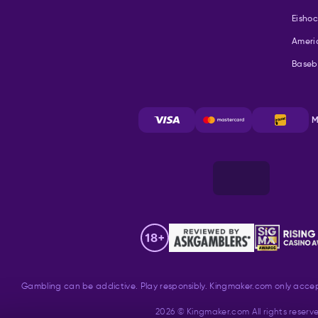
abgedeckte Mahlzeiten); alle zusätzlichen persönliche
Eisho
Hotel entstehen (z. B. Minibar oder ähnliche Hoteldienstl
Transportkosten, die über die angegebenen Transfers 
Ameri
nicht verpflichtet ist, solche Kosten zu tragen oder zu er
Baseb
Es liegt in der alleinigen Verantwortung des Gewinners, e
1.7
andere für die Einreise in die USA erforderliche Reiseg
Unternehmen haftet nicht, wenn die Einreise von den Be
die erforderlichen Reisedokumente nicht innerhalb der erf
M
werden können.
Der Gewinner ist allein dafür verantwortlich, alle gesetz
1.8
Anforderungen in Bezug auf internationale Reisen zu erf
Aufrechterhaltung eines gültigen Reisepasses, die Bescha
oder Genehmigungen, die vom Gastland und dem Wohnsi
werden, der Abschluss von Reiseversicherungen und die E
Reise geltenden Einreisebestimmungen, da das Unternehme
oder Verwaltungsaufgaben im Zusammenhang mit diesen
erleichtern oder zu erstatten.
Der Gewinner des Hauptpreises wird innerhalb von 24 S
1.9
unserem Support-Team kontaktiert und muss innerhalb 
Benachrichtigung seine Teilnahme und die Inanspruchna
Gambling can be addictive. Play responsibly. Kingmaker.com only accep
bestätigen. Sollte der Gewinner des Hauptpreises nicht 
den Hauptpreis beanspruchen, kann er auf das gesamte
2026 © Kingmaker.com All rights reserv