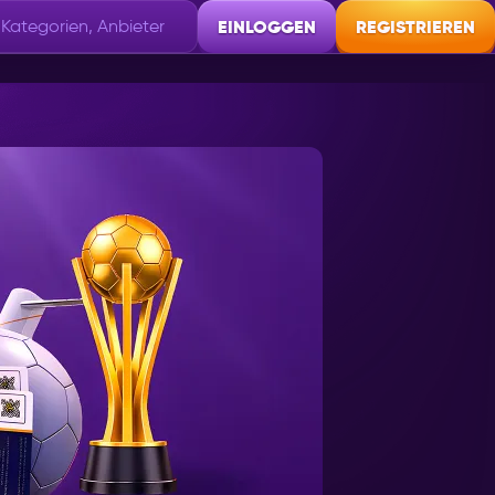
EINLOGGEN
REGISTRIEREN
, Kategorien, Anbieter