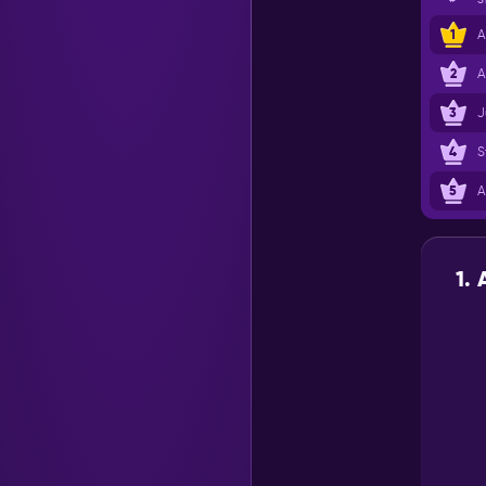
1
A
2
A
3
J
4
S
5
A
1.