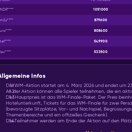
NDR****
1051000
mSy****
879600
ura****
808600
tef****
549900
lex****
533500
 Allgemeine Infos
Die WM-Aktion startet am 4. März 2026 und endet um 23
1.1
An der Aktion können alle Spieler teilnehmen, die ein ak
1.2
Der Hauptpreis ist das WM-Finale-Paket. Der Preis beinha
1.3
Hotelunterkunft, Tickets für das WM-Finale für zwei Pers
(bevorzugte Sitzplätze, Vor- und Nachspiel, Begrüssung
Themenbereiche und ein offizielles Geschenk).
Die Teilnehmer werden am Ende der Aktion auf den Plätz
1.4
den Hauptpreis oder Geldpreise, je nachdem, wo sie in d