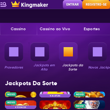
ENTRAR
REGISTRE-SE
Cassino
Cassino ao Vivo
Esportes
Jackpots em
Jackpots da
Provedores
Novos Jackp
Alta
Sorte
Jackpots Da Sorte
NOVO
NOVO
Hot Slot: Diamond Coins
Super Cash Boost: Hold & Win
Mad Hit Gold
€ 24.677,86
NOVO
Toad Super Pot
Epic Crown 10 Booster
Zeus Unchained - Hold & Hit
NOVO
€ 113.047,55