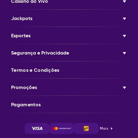
Cassino ao Vivo
Jackpots
Esportes
Segurança e Privacidade
Termos e Condições
Promoções
Pagamentos
Mais