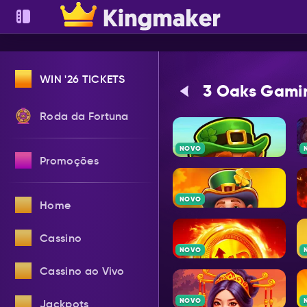
WIN '26 TICKETS
3 Oaks Gami
Roda da Fortuna
4 Fortune Clovers
Mo
NOVO
Promoções
Lucky Penny 2
Eg
NOVO
Home
Coin UP: Hot Fire
4 
Cassino
NOVO
Cassino ao Vivo
Coin Princess 1000
La
NOVO
Jackpots