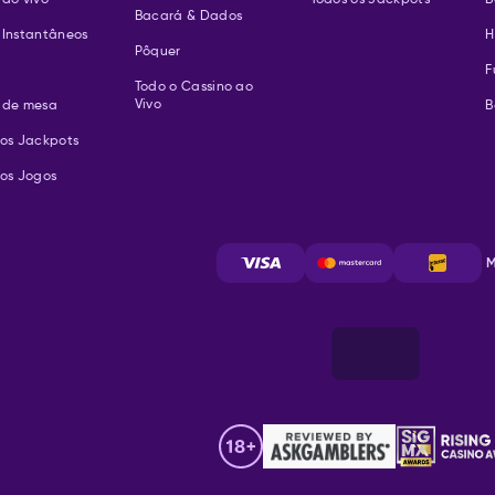
Bacará & Dados
 Instantâneos
H
Pôquer
F
Todo o Cassino ao
Vivo
 de mesa
B
 os Jackpots
 os Jogos
M