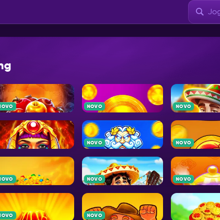
Jog
ng
re Magic Apple
3 Super Coin Volcanoes
Green Chilli 2
NOVO
NOVO
NOVO
ypt Fire
Lord of Thunder
Chili Coins
NOVO
NOVO
Pots of Egypt
3 Super Hot Chillies
3 Hot Teapots
NOVO
NOVO
NOVO
va Coins 2
Rush for Gold
3 Clover Pots
NOVO
NOVO