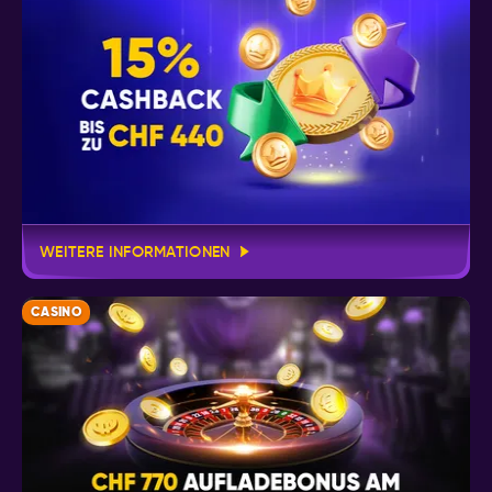
WEITERE INFORMATIONEN
CASINO