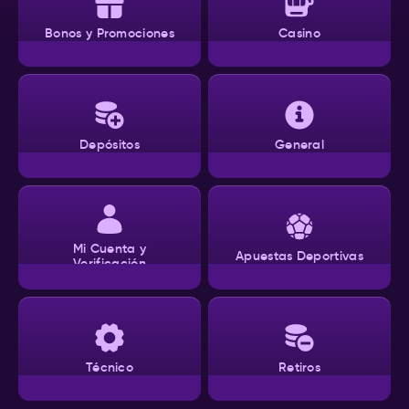
Bonos y Promociones
Casino
Depósitos
General
Mi Cuenta y
Apuestas Deportivas
Verificación
Técnico
Retiros