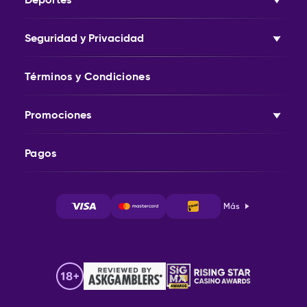
Seguridad y Privacidad
Términos y Condiciones
Promociones
Pagos
Más