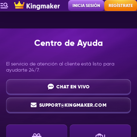
INICIA SESIÓN
REGÍSTRATE
Centro de Ayuda
El servicio de atención al cliente está listo para
ayudarte 24/7.
CHAT EN VIVO
SUPPORT@KINGMAKER.COM