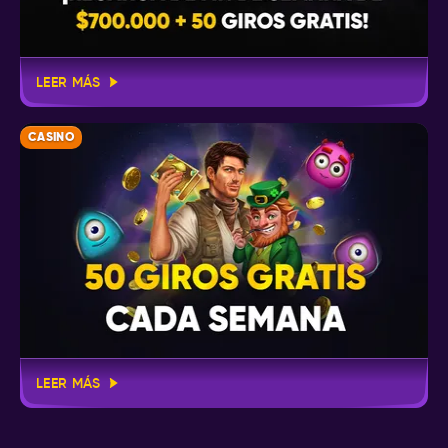
LEER MÁS
CASINO
LEER MÁS