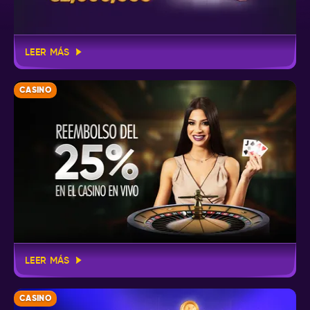
LEER MÁS
CASINO
LEER MÁS
CASINO