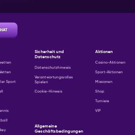
CHAT
Sicherheit und
Aktionen
Datenschutz
wetten
Casino-Aktionen
Datenschutzhinweis
Wetten
Sport-Aktionen
Verantwortungsvolles
ller Sport
Missionen
Spielen
ll
Cookie-Hinweis
Shop
Turniere
ennis
VIP
tball
Allgemeine
ckey
Geschäftsbedingungen