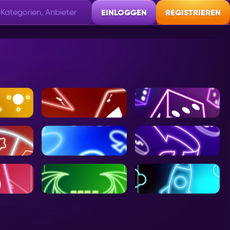
EINLOGGEN
REGISTRIEREN
, Kategorien, Anbieter
HiLo
Dice
Video Poker
Limbo
Dragon's Tower
Crash