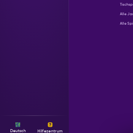
Tischsp
Alle Ja
Alle Sp
Deutsch
Hilfezentrum