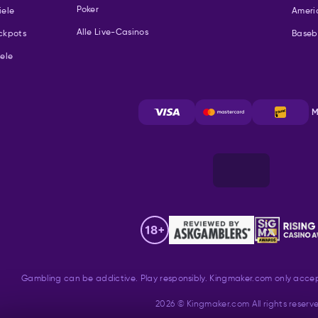
Poker
iele
Ameri
Alle Live-Casinos
ckpots
Baseb
iele
M
Gambling can be addictive. Play responsibly. Kingmaker.com only accep
2026 © Kingmaker.com All rights reserv