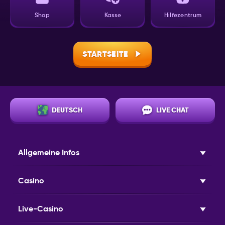
Shop
Kasse
Hilfezentrum
STARTSEITE
DEUTSCH
LIVE CHAT
Allgemeine Infos
Casino
Live-Casino