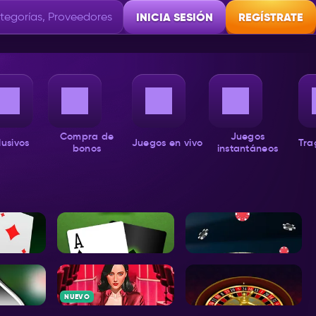
INICIA SESIÓN
REGÍSTRATE
tegorías, Proveedores
Compra de
Juegos
lusivos
Juegos en vivo
Tra
bonos
instantáneos
ack
BlackJack Lucky Sevens
European Roulette
kjack
Blackjack Premium
European Roulette
NUEVO