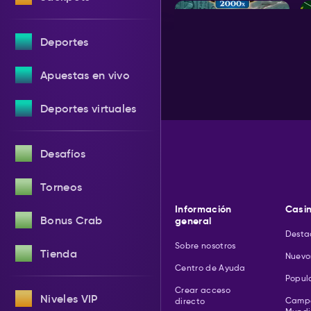
Virtual Eye of Ra Roulette 2000x
21
Deportes
Blackjack
Vi
Apuestas en vivo
Deportes virtuales
Desafíos
Torneos
Información
Casi
Bonus Crab
general
Desta
Sobre nosotros
Tienda
Nuevo
Centro de Ayuda
Popul
Crear acceso
Niveles VIP
Camp
directo