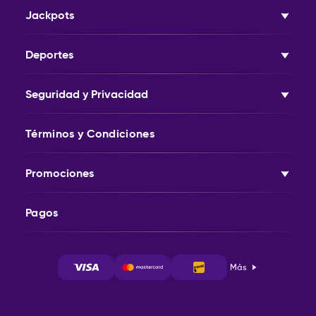
Jackpots
Deportes
Seguridad y Privacidad
Términos y Condiciones
Promociones
Pagos
Más