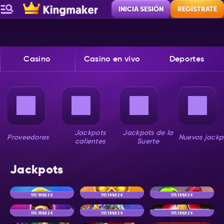
INICIA SESIÓN
REGÍSTRATE
Casino
Casino en vivo
Deportes
Jackpots
Jackpots de la
Proveedores
Nuevos jackp
calientes
Suerte
Jackpots
Tropical Pop Jackpot Play
Tiki Hut Megaways Jackpot Play
Egg Rush Jackpot Play
515.189,82 €
515.189,82 €
515.189,82 €
Gameshow Party Jackpot Play
Kingdom of Atlantis Jackpot Play
Hot to Burn Jackpot Play
515.189,82 €
515.189,82 €
515.189,82 €