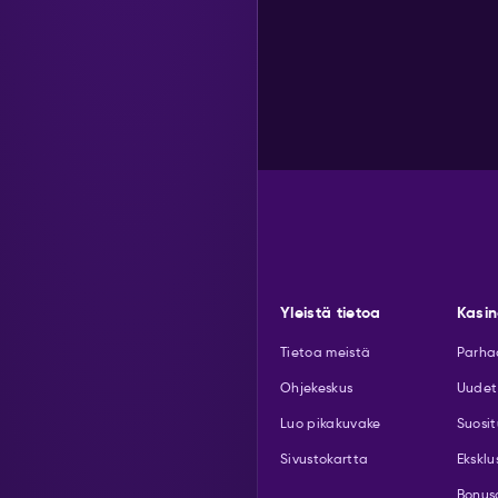
UUSI
Hot & Spicy JACKPOT
Yleistä tietoa
Kasi
Tietoa meistä
Parha
Ohjekeskus
Uudet
Luo pikakuvake
Suosit
Sivustokartta
Eksklu
Bonus