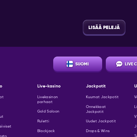
UUSI
UUSI
503 581,95 €
Play With the Devil Megaways
Diego's Spicy Truck
LISÄÄ PELEJÄ
UUSI
UUSI
928,88 €
145 241,78
SUOMI
LIVE 
no
Live-kasino
Jackpotit
U
at
Livekasinon
Kuumat Jackpotit
V
parhaat
Onnekkaat
L
Gold Saloon
Jackpotit
ut
V
Ruletti
Uudet Jackpotit
siiviset
J
Blackjack
Drops & Wins
osto
T