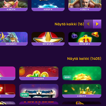
Piggy Riches Megaways
777 Diamond Strike
Trillionaire MegaWays
6 237,77 €
6 237,77 €
6 237,77 €
Näytä kaikki (16)
Kingdom of Atlantis Jackpot Play
Hot to Burn Jackpot Play
Fire Hot 100 Jackpot Play
503 581,95 €
503 581,95 €
503 581,95 €
Näytä kaikki (1405)
Art of Gold - Golden Coins Link
Clover Coins 4x4 Unlimited Fortune
UUSI
€
13 845,10 €
Hot Slot Platinum Coins
777 Strike
UUSI
€
6 237,77 €
Coins of Alkemor: Extreme Magic
Triple Fortune Festival
JJ 1000: Hold & Win