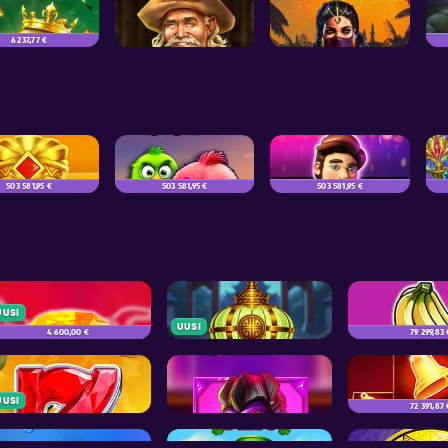
ike
Dynamite Riches Megaways
10,001 Nights MegaWays
6 237,77 €
Tiki Hut Megaways Jackpot Play
Egg Rush Jackpot Play
Gameshow Party Jackpot Play
503 581,95 €
503 581,95 €
503 581,95 €
rbo Diamonds: Hold & Win
4 Gold Lanterns Hold & Win
Purple Hot
UUSI
UUSI
4 600,00 €
79 299,83 
ar Heat 40
Cyber Beast
Jackpot Bells
UUSI
72 391,87 
opical Pop Jackpot Play
Lucky Charms Trio