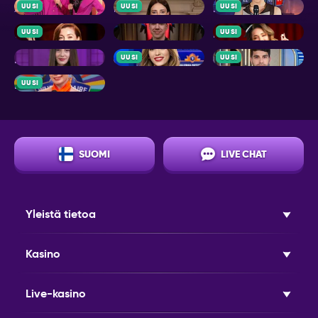
UUSI
UUSI
UUSI
XBall
Robin The Fair
Dynamite Roulette
UUSI
UUSI
Wonder Wheel
Top Card
Roulette Rouge
UUSI
UUSI
Extra Crown Deluxe Live
Crash Live
Casino Hold'em
UUSI
Lucky Wheelionaire
SUOMI
LIVE CHAT
Yleistä tietoa
Kasino
Live-kasino