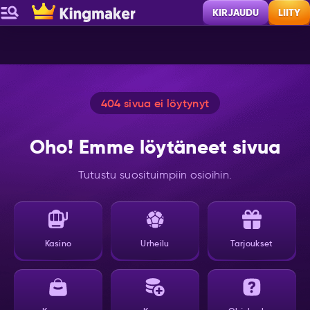
KIRJAUDU
LIITY
404 sivua ei löytynyt
Oho! Emme löytäneet sivua
Tutustu suosituimpiin osioihin.
Kasino
Urheilu
Tarjoukset