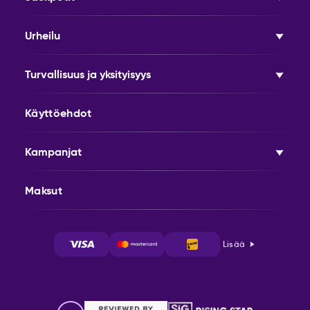
Urheilu
Turvallisuus ja yksityisyys
Käyttöehdot
Kampanjat
Maksut
Lisää