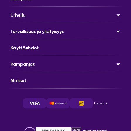
Urheilu
Turvallisuus ja yksityisyys
Käyttöehdot
Kampanjat
Maksut
Lisää