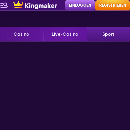
EINLOGGEN
REGISTRIEREN
Casino
Live-Casino
Sport