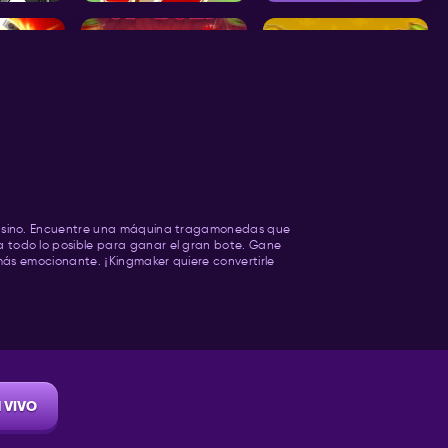
d & Win
Art of Gold - Golden Coins Link
Golden Crown Hold and Win
NUEVO
€ 29,774.67
on 777
Clover Coins 3x5
3 Jungle Beats
NUEVO
NUEVO
 casino. Encuentre una máquina tragamonedas que
 todo lo posible para ganar el gran bote. Gane
 más emocionante. ¡Kingmaker quiere convertirle
¿Le gustan las tragamonedas temáticas? Elija la
ones de verano, carnaval, Halloween y Navidad.
 VIVO
ltos? ¿O quiere acceder a múltiples líneas de
 tragamonedas sin usar dinero real. Si le gusta
cia. En Kingmaker encontrará tragamonedas