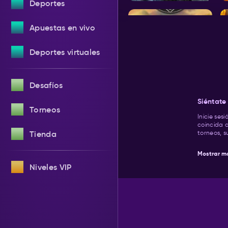
Deportes
Raidmark
Go
Apuestas en vivo
NUEVO
Deportes virtuales
Behind Bars: Masterplan
Cu
NUEVO
Desafíos
Siéntate
Torneos
Inicie se
coincida 
Tienda
torneos, s
en un gan
Mostrar m
Los Seños
Niveles VIP
Es muy pr
tragamone
Kingmake
¿Está bus
pago? Ent
el juego,