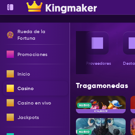
Rueda de la
Fortuna
Promociones
Proveedores
Dest
Inicio
Tragamonedas
Casino
Crack The Piggy Bank Express
Sh
Casino en vivo
NUEVO
€ 14,880.19
Jackpots
Stormforged
Te
NUEVO