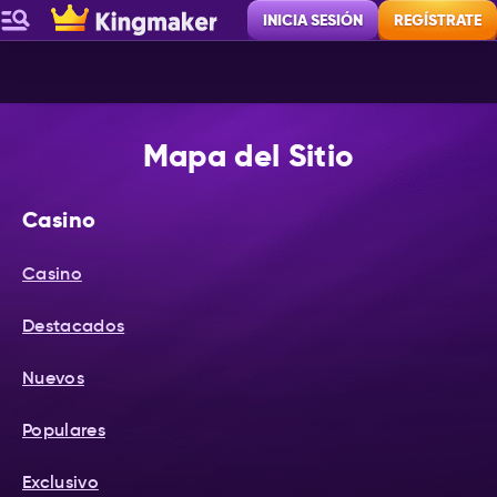
INICIA SESIÓN
REGÍSTRATE
Mapa del Sitio
Casino
Casino
Destacados
Nuevos
Populares
Exclusivo