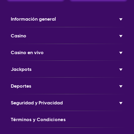
Información general
Casino
Casino en vivo
Jackpots
Deportes
Seguridad y Privacidad
Términos y Condiciones