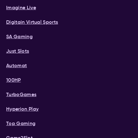
Imagine Live
Digitain Virtual Sports
SA Gaming
Just Slots
Automat
100HP
TurboGames
Hyperion Play
Top Gaming
Game2Slot