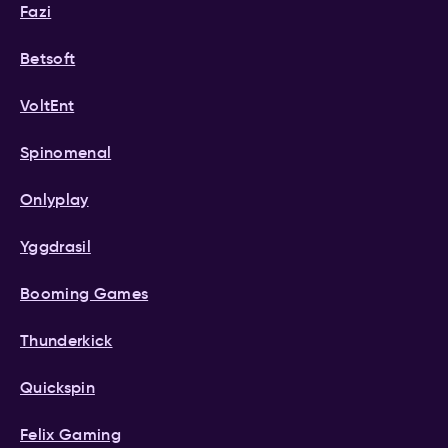
Fazi
Betsoft
VoltEnt
Spinomenal
Onlyplay
Yggdrasil
Booming Games
Thunderkick
Quickspin
Felix Gaming