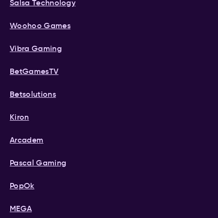
Salsa Technology
Woohoo Games
Vibra Gaming
BetGamesTV
Betsolutions
Kiron
Arcadem
Pascal Gaming
PopOk
MEGA