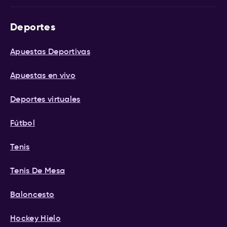
Deportes
Apuestas Deportivas
Apuestas en vivo
Deportes virtuales
Fútbol
Tenis
Tenis De Mesa
Baloncesto
Hockey Hielo