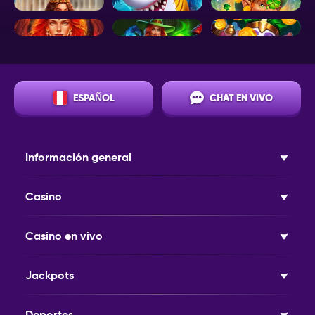
Roman Fortune
It's Shark Time 2
Patrick's Treasure Pots
King and Flame
Witches' Book
Joker Winpot
ESPAÑOL
CHAT EN VIVO
Información general
Casino
Casino en vivo
Jackpots
Deportes