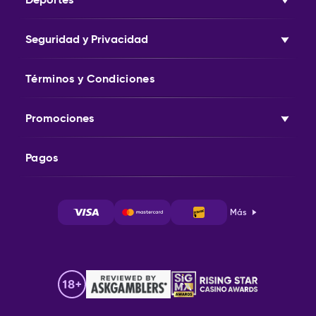
Seguridad y Privacidad
Términos y Condiciones
Promociones
Pagos
Más